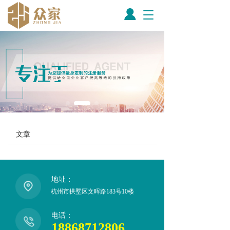
T
o
g
g
l
e
n
a
v
i
g
a
文章
t
i
o
n
地址：
杭州市拱墅区文晖路183号10楼
电话：
18868712806