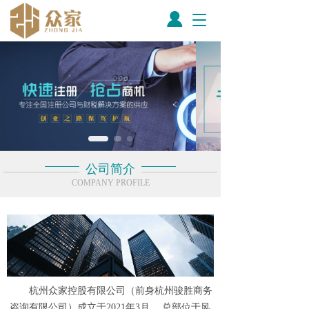
T
o
g
g
l
e
n
a
v
i
g
公司简介
a
COMPANY PROFILE
t
i
o
n
       杭州众家控股有限公司（前身杭州骏胜商务
咨询有限公司）成立于2021年3月， 总部位于风